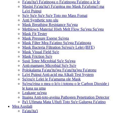
Fa'ata'ita'i Fa'atinoga o Fa'atinoga Fa'atino a le Ie
Masini Fa'ata'ita'i Fa'apitoa mo Mask Fa'afoma'i ma
La'ei Puipui
Su'e Su'e Su'e Su'e Toto mo Mass Fomai
Anti Synthetic toto ulu
Mask Breathing Resistance Suʻega
Metblown Material High Melt Flow Suʻega Suʻega
Mask Fit Tester
Mask Pressure Eseese Su'ega
Mask Filter Mea Fa'atino Su'ega Fa'atinoga
Mask Bacteria Filtration Su'esu'e Lelei (BFE)
Mask Visual Field Su'e
Mask Friction Su'e
Susū Tetee Microbial Su'e Su'ega
Anti-mamago Microbial Su'e Su'e
Polokalama Fa'ata'ita'iga Fa'ata'ita'iga Fa'atonu
La'ei Puipui Anti-acid ma Alkali Test System
Su'esu'e Lelei le Fa'amama ole Mask
Su'esu'eina o mea o lo'o i totonu o le Carbon Dioxide i
le kasa ua uma
Leakage su'ega
Ituaiga Anti-toto-aveina Pathogen Penetration Detector
Pa'i Ufimata Mata Ufiufi Toto Su'e Galuega Fa'atino
Mea Ausilali
Fa'ata'ita'i