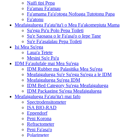
Naifi tipi Pepa
Fa'amau Fa'amau
Fa'amama Fa'a'otoga Nofoaga Tutotonu Papa
Fa'atonu
Meafaigaluega Fa'ata'ita'i o Mea Fa'akomepiuta Mama
Su'ega Pa'u Polo Pepa Toileti
Su'e Saosaoa o le Fa'asa'o o Iepe Tane
Su'e Fa'asalalau Pepa Toileti
Isi Mea Su'ega
Laua'a Tetete
Mesini Su'e Pa'u
IDM Fa'aulufale mai Mea Su'ega
IDM Rubber ma Palasitika Mea Su'ega
Meafaigaluega Su'e Su'ega Su'ega a le IDM
Meafaigaluega Su'ega IDM
IDM Bed Category Su'ega Meafaigaluega
IDM Packaging Su'ega Meafaigaluega
Meafaigaluega Fa'ata'ita'i mai fafo
Spectrodensitometer
ISA BIO-RAD
Eppendorf
Peni Korona
Refractometer
Peni Fa'asa'o
Polarimeter