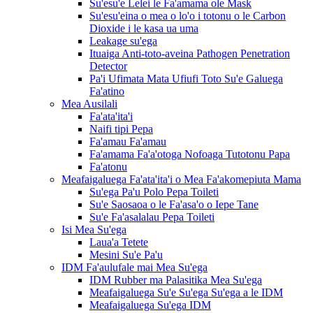
Su'esu'e Lelei le Fa'amama ole Mask
Su'esu'eina o mea o lo'o i totonu o le Carbon
Dioxide i le kasa ua uma
Leakage su'ega
Ituaiga Anti-toto-aveina Pathogen Penetration
Detector
Pa'i Ufimata Mata Ufiufi Toto Su'e Galuega
Fa'atino
Mea Ausilali
Fa'ata'ita'i
Naifi tipi Pepa
Fa'amau Fa'amau
Fa'amama Fa'a'otoga Nofoaga Tutotonu Papa
Fa'atonu
Meafaigaluega Fa'ata'ita'i o Mea Fa'akomepiuta Mama
Su'ega Pa'u Polo Pepa Toileti
Su'e Saosaoa o le Fa'asa'o o Iepe Tane
Su'e Fa'asalalau Pepa Toileti
Isi Mea Su'ega
Laua'a Tetete
Mesini Su'e Pa'u
IDM Fa'aulufale mai Mea Su'ega
IDM Rubber ma Palasitika Mea Su'ega
Meafaigaluega Su'e Su'ega Su'ega a le IDM
Meafaigaluega Su'ega IDM