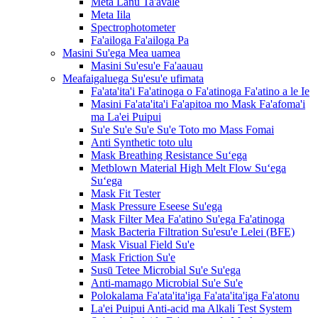
Meta Lanu Ta'avale
Meta Iila
Spectrophotometer
Fa'ailoga Fa'ailoga Pa
Masini Su'ega Mea uamea
Masini Su'esu'e Fa'aauau
Meafaigaluega Su'esu'e ufimata
Fa'ata'ita'i Fa'atinoga o Fa'atinoga Fa'atino a le Ie
Masini Fa'ata'ita'i Fa'apitoa mo Mask Fa'afoma'i
ma La'ei Puipui
Su'e Su'e Su'e Su'e Toto mo Mass Fomai
Anti Synthetic toto ulu
Mask Breathing Resistance Suʻega
Metblown Material High Melt Flow Suʻega
Suʻega
Mask Fit Tester
Mask Pressure Eseese Su'ega
Mask Filter Mea Fa'atino Su'ega Fa'atinoga
Mask Bacteria Filtration Su'esu'e Lelei (BFE)
Mask Visual Field Su'e
Mask Friction Su'e
Susū Tetee Microbial Su'e Su'ega
Anti-mamago Microbial Su'e Su'e
Polokalama Fa'ata'ita'iga Fa'ata'ita'iga Fa'atonu
La'ei Puipui Anti-acid ma Alkali Test System