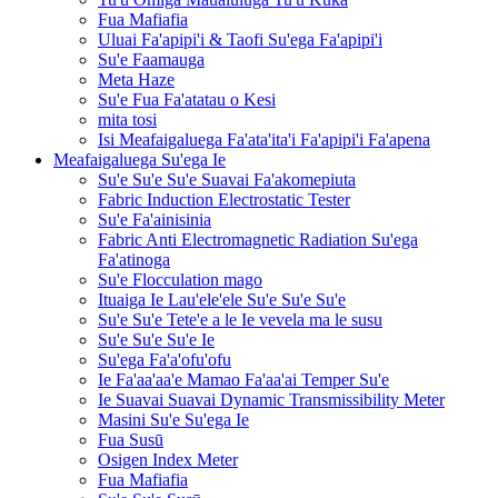
Fua Mafiafia
Uluai Fa'apipi'i & Taofi Su'ega Fa'apipi'i
Su'e Faamauga
Meta Haze
Su'e Fua Fa'atatau o Kesi
mita tosi
Isi Meafaigaluega Fa'ata'ita'i Fa'apipi'i Fa'apena
Meafaigaluega Su'ega Ie
Su'e Su'e Su'e Suavai Fa'akomepiuta
Fabric Induction Electrostatic Tester
Su'e Fa'ainisinia
Fabric Anti Electromagnetic Radiation Su'ega
Fa'atinoga
Su'e Flocculation mago
Ituaiga Ie Lau'ele'ele Su'e Su'e Su'e
Su'e Su'e Tete'e a le Ie vevela ma le susu
Su'e Su'e Su'e Ie
Su'ega Fa'a'ofu'ofu
Ie Fa'aa'aa'e Mamao Fa'aa'ai Temper Su'e
Ie Suavai Suavai Dynamic Transmissibility Meter
Masini Su'e Su'ega Ie
Fua Susū
Osigen Index Meter
Fua Mafiafia