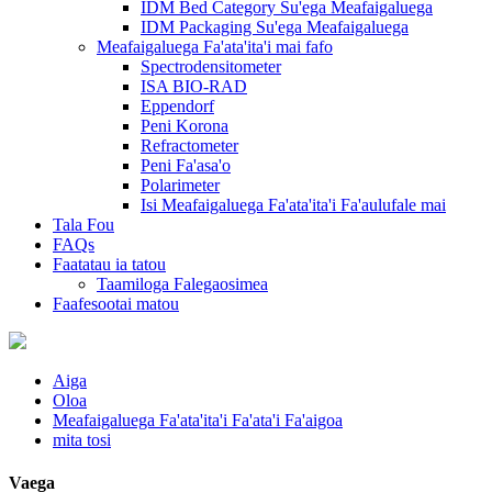
IDM Bed Category Su'ega Meafaigaluega
IDM Packaging Su'ega Meafaigaluega
Meafaigaluega Fa'ata'ita'i mai fafo
Spectrodensitometer
ISA BIO-RAD
Eppendorf
Peni Korona
Refractometer
Peni Fa'asa'o
Polarimeter
Isi Meafaigaluega Fa'ata'ita'i Fa'aulufale mai
Tala Fou
FAQs
Faatatau ia tatou
Taamiloga Falegaosimea
Faafesootai matou
Aiga
Oloa
Meafaigaluega Fa'ata'ita'i Fa'ata'i Fa'aigoa
mita tosi
Vaega