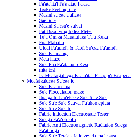
Fa'ata'ita'i Fa'atatau Fa'asa
Tisike Peeling Su'e
Masini su'ega a'afiaga
Sae Su'e
Masini Su'esu'e vaivai
Fat Dissolving Index Meter
Tu'u Omiga Maualuluga Tu'u Kuka
Fua Mafiafia
Uluai Fa'apipi'i & Taofi Su'ega Fa'apipi'i
Su'e Faamauga
Meta Haze
Su'e Fua Fa'atatau o Kesi
mita tosi
Isi Meafaigaluega Fa'ata'ita'i Fa'apipi'i Fa'apena
Meafaigaluega Su'ega Ie
Su'e Fa'ainisinia
Su'e Flocculation mago
Ituaiga Ie Lau'ele'ele Su'e Su'e Su'e
Su'e Su'e Su'e Suavai Fa'akomepiuta
Su'e Su'e Su'e Ie
Fabric Induction Electrostatic Tester
Su'ega Fa'a'ofu'ofu
Fabric Anti Electromagnetic Radiation Su'ega
Fa'atinoga
Su'e Su'e Tete'e a le Ie vevela ma le susu