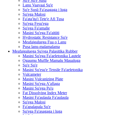
Su'e Su'e Susū
Lanu Vaavaai Su'e
Su'e Susū Fa'asagaga i luga
Su'ega Malosi
Fa'ata'ita'i Tete'e Afi Tusa
Su'ega Fesu'ega
Su'ega Fa'amalie
Masini Su'ega Fa'aitiiti
Hydrostatic Resistance Su'e
Meafaigaluega Fua o Lanu
Pusa lanu-malamalama
Meafaigaluega Su'ega Palasitika Rubber
Masini Su'ega Fa'aeletonika Lautele
Ogaumu Muffle Mamalu Maualuga
Su'e Su'e
Masini Su'esu'e Tensile Fa'aeletonika
Vulcameter
Masini Vulcanizing Plate
Masini Su'ega A'afiaga
Masini Su'ega Pa'u
Fat Dissolving Index Meter
Masini Fa'aulaula Fa'aulaula
Su'ega Malosi
Fa'apalapala Su'e
Su'ega Fa'asagaga i luga