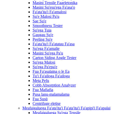
Masini Tensile Faaeletonika
Masini Su'esu'ega Fa'asa'o
Fa'ata'ita'i Fa'amalosi
Su'e Malosi Pa'u
Sae Su'e
Smoothness Tester
Su'ega Tuia
Gaugau Su'e
Peeling Su'e
Fa'ata'ita'i Fa'atatau Fa'asa
Su'ega Fa'amalie
Masini Su'ega Pa'u
Carton Siding Angle Tester
Su'ega Malosi
Su'ega Pa'epa'e
Fua Fa'asalaina o le Ea
Tu'i Fa'ailoga Fa'ailoga
Meta Pefu
Cobb Absorption Analyzer
Fua Mafiafia
Pusa lanu-malamalama
Fua Susū
Centrifuge eletise
Meafaigaluega Fa'ata'ita'i Fa'ata'ita'i Fa'apipi'i Fa'apalai
Meafaigaluega Su'ega Tensile