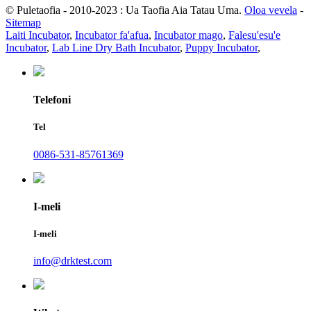
© Puletaofia - 2010-2023 : Ua Taofia Aia Tatau Uma.
Oloa vevela
-
Sitemap
Laiti Incubator
,
Incubator fa'afua
,
Incubator mago
,
Falesu'esu'e
Incubator
,
Lab Line Dry Bath Incubator
,
Puppy Incubator
,
Telefoni
Tel
0086-531-85761369
I-meli
I-meli
info@drktest.com