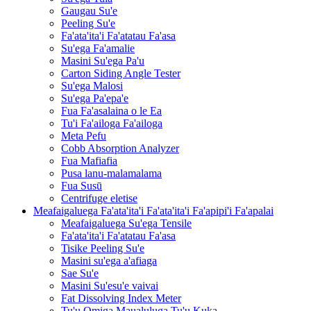
Gaugau Su'e
Peeling Su'e
Fa'ata'ita'i Fa'atatau Fa'asa
Su'ega Fa'amalie
Masini Su'ega Pa'u
Carton Siding Angle Tester
Su'ega Malosi
Su'ega Pa'epa'e
Fua Fa'asalaina o le Ea
Tu'i Fa'ailoga Fa'ailoga
Meta Pefu
Cobb Absorption Analyzer
Fua Mafiafia
Pusa lanu-malamalama
Fua Susū
Centrifuge eletise
Meafaigaluega Fa'ata'ita'i Fa'ata'ita'i Fa'apipi'i Fa'apalai
Meafaigaluega Su'ega Tensile
Fa'ata'ita'i Fa'atatau Fa'asa
Tisike Peeling Su'e
Masini su'ega a'afiaga
Sae Su'e
Masini Su'esu'e vaivai
Fat Dissolving Index Meter
Tu'u Omiga Maualuluga Tu'u Kuka