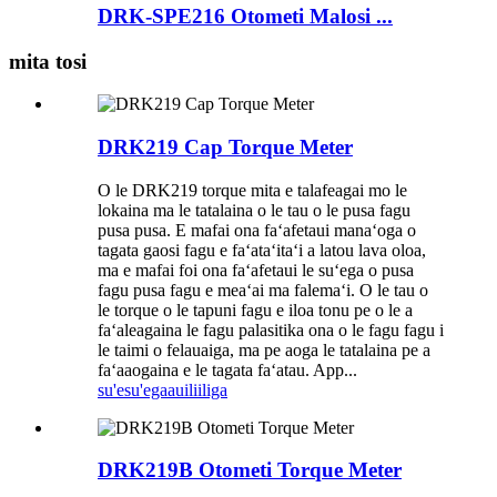
DRK-SPE216 Otometi Malosi ...
mita tosi
DRK219 Cap Torque Meter
O le DRK219 torque mita e talafeagai mo le
lokaina ma le tatalaina o le tau o le pusa fagu
pusa pusa. E mafai ona faʻafetaui manaʻoga o
tagata gaosi fagu e faʻataʻitaʻi a latou lava oloa,
ma e mafai foi ona faʻafetaui le suʻega o pusa
fagu pusa fagu e meaʻai ma falemaʻi. O le tau o
le torque o le tapuni fagu e iloa tonu pe o le a
faʻaleagaina le fagu palasitika ona o le fagu fagu i
le taimi o felauaiga, ma pe aoga le tatalaina pe a
faʻaaogaina e le tagata faʻatau. App...
su'esu'ega
auiliiliga
DRK219B Otometi Torque Meter