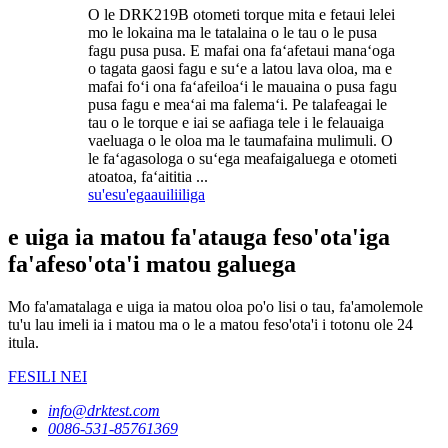
O le DRK219B otometi torque mita e fetaui lelei
mo le lokaina ma le tatalaina o le tau o le pusa
fagu pusa pusa. E mafai ona faʻafetaui manaʻoga
o tagata gaosi fagu e suʻe a latou lava oloa, ma e
mafai foʻi ona faʻafeiloaʻi le mauaina o pusa fagu
pusa fagu e meaʻai ma falemaʻi. Pe talafeagai le
tau o le torque e iai se aafiaga tele i le felauaiga
vaeluaga o le oloa ma le taumafaina mulimuli. O
le faʻagasologa o suʻega meafaigaluega e otometi
atoatoa, faʻaititia ...
su'esu'ega
auiliiliga
e uiga ia matou fa'atauga feso'ota'iga
fa'afeso'ota'i matou galuega
Mo fa'amatalaga e uiga ia matou oloa po'o lisi o tau, fa'amolemole
tu'u lau imeli ia i matou ma o le a matou feso'ota'i i totonu ole 24
itula.
FESILI NEI
info@drktest.com
0086-531-85761369