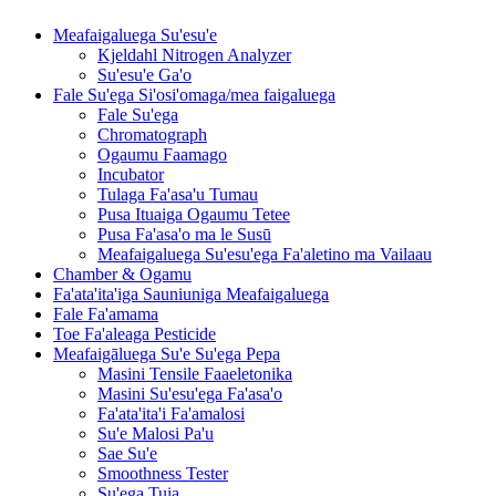
Meafaigaluega Su'esu'e
Kjeldahl Nitrogen Analyzer
Su'esu'e Ga'o
Fale Su'ega Si'osi'omaga/mea faigaluega
Fale Su'ega
Chromatograph
Ogaumu Faamago
Incubator
Tulaga Fa'asa'u Tumau
Pusa Ituaiga Ogaumu Tetee
Pusa Fa'asa'o ma le Susū
Meafaigaluega Su'esu'ega Fa'aletino ma Vailaau
Chamber & Ogamu
Fa'ata'ita'iga Sauniuniga Meafaigaluega
Fale Fa'amama
Toe Fa'aleaga Pesticide
Meafaigāluega Su'e Su'ega Pepa
Masini Tensile Faaeletonika
Masini Su'esu'ega Fa'asa'o
Fa'ata'ita'i Fa'amalosi
Su'e Malosi Pa'u
Sae Su'e
Smoothness Tester
Su'ega Tuia