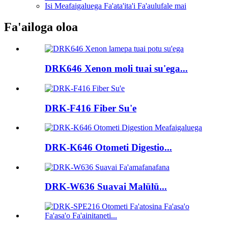
Isi Meafaigaluega Fa'ata'ita'i Fa'aulufale mai
Fa'ailoga oloa
DRK646 Xenon moli tuai su'ega...
DRK-F416 Fiber Su'e
DRK-K646 Otometi Digestio...
DRK-W636 Suavai Malūlū...