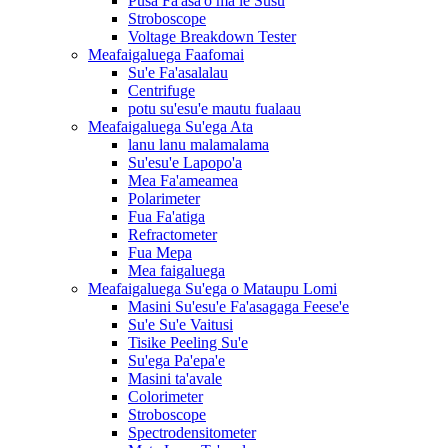
Pusa Fa'asa'o ma le Susū
Stroboscope
Voltage Breakdown Tester
Meafaigaluega Faafomai
Su'e Fa'asalalau
Centrifuge
potu su'esu'e mautu fualaau
Meafaigaluega Su'ega Ata
lanu lanu malamalama
Su'esu'e Lapopo'a
Mea Fa'ameamea
Polarimeter
Fua Fa'atiga
Refractometer
Fua Mepa
Mea faigaluega
Meafaigaluega Su'ega o Mataupu Lomi
Masini Su'esu'e Fa'asagaga Feese'e
Su'e Su'e Vaitusi
Tisike Peeling Su'e
Su'ega Pa'epa'e
Masini ta'avale
Colorimeter
Stroboscope
Spectrodensitometer