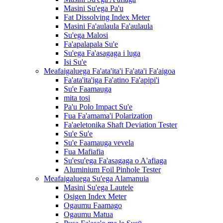
Masini Su'ega Pa'u
Fat Dissolving Index Meter
Masini Fa'aulaula Fa'aulaula
Su'ega Malosi
Fa'apalapala Su'e
Su'ega Fa'asagaga i luga
Isi Su'e
Meafaigaluega Fa'ata'ita'i Fa'ata'i Fa'aigoa
Fa'ata'ita'iga Fa'atino Fa'apipi'i
Su'e Faamauga
mita tosi
Pa'u Polo Impact Su'e
Fua Fa'amama'i Polarization
Fa'aeletonika Shaft Deviation Tester
Su'e Su'e
Su'e Faamauga vevela
Fua Mafiafia
Su'esu'ega Fa'asagaga o A'afiaga
Aluminium Foil Pinhole Tester
Meafaigaluega Su'ega Alamanuia
Masini Su'ega Lautele
Osigen Index Meter
Ogaumu Faamago
Ogaumu Matua