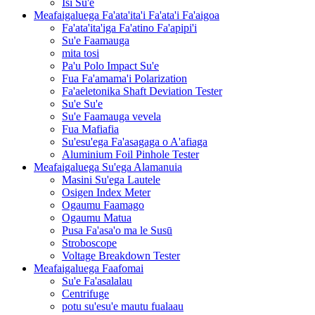
Isi Su'e
Meafaigaluega Fa'ata'ita'i Fa'ata'i Fa'aigoa
Fa'ata'ita'iga Fa'atino Fa'apipi'i
Su'e Faamauga
mita tosi
Pa'u Polo Impact Su'e
Fua Fa'amama'i Polarization
Fa'aeletonika Shaft Deviation Tester
Su'e Su'e
Su'e Faamauga vevela
Fua Mafiafia
Su'esu'ega Fa'asagaga o A'afiaga
Aluminium Foil Pinhole Tester
Meafaigaluega Su'ega Alamanuia
Masini Su'ega Lautele
Osigen Index Meter
Ogaumu Faamago
Ogaumu Matua
Pusa Fa'asa'o ma le Susū
Stroboscope
Voltage Breakdown Tester
Meafaigaluega Faafomai
Su'e Fa'asalalau
Centrifuge
potu su'esu'e mautu fualaau