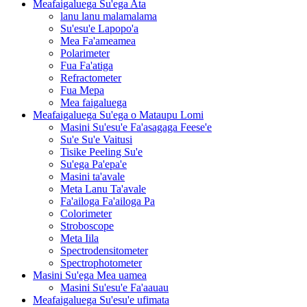
Meafaigaluega Su'ega Ata
lanu lanu malamalama
Su'esu'e Lapopo'a
Mea Fa'ameamea
Polarimeter
Fua Fa'atiga
Refractometer
Fua Mepa
Mea faigaluega
Meafaigaluega Su'ega o Mataupu Lomi
Masini Su'esu'e Fa'asagaga Feese'e
Su'e Su'e Vaitusi
Tisike Peeling Su'e
Su'ega Pa'epa'e
Masini ta'avale
Meta Lanu Ta'avale
Fa'ailoga Fa'ailoga Pa
Colorimeter
Stroboscope
Meta Iila
Spectrodensitometer
Spectrophotometer
Masini Su'ega Mea uamea
Masini Su'esu'e Fa'aauau
Meafaigaluega Su'esu'e ufimata