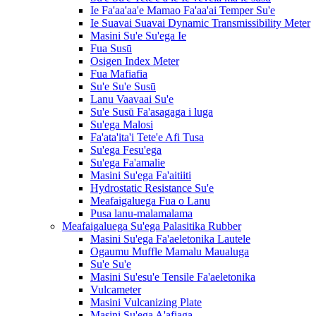
Ie Fa'aa'aa'e Mamao Fa'aa'ai Temper Su'e
Ie Suavai Suavai Dynamic Transmissibility Meter
Masini Su'e Su'ega Ie
Fua Susū
Osigen Index Meter
Fua Mafiafia
Su'e Su'e Susū
Lanu Vaavaai Su'e
Su'e Susū Fa'asagaga i luga
Su'ega Malosi
Fa'ata'ita'i Tete'e Afi Tusa
Su'ega Fesu'ega
Su'ega Fa'amalie
Masini Su'ega Fa'aitiiti
Hydrostatic Resistance Su'e
Meafaigaluega Fua o Lanu
Pusa lanu-malamalama
Meafaigaluega Su'ega Palasitika Rubber
Masini Su'ega Fa'aeletonika Lautele
Ogaumu Muffle Mamalu Maualuga
Su'e Su'e
Masini Su'esu'e Tensile Fa'aeletonika
Vulcameter
Masini Vulcanizing Plate
Masini Su'ega A'afiaga