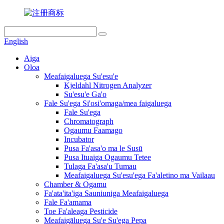
English
Aiga
Oloa
Meafaigaluega Su'esu'e
Kjeldahl Nitrogen Analyzer
Su'esu'e Ga'o
Fale Su'ega Si'osi'omaga/mea faigaluega
Fale Su'ega
Chromatograph
Ogaumu Faamago
Incubator
Pusa Fa'asa'o ma le Susū
Pusa Ituaiga Ogaumu Tetee
Tulaga Fa'asa'u Tumau
Meafaigaluega Su'esu'ega Fa'aletino ma Vailaau
Chamber & Ogamu
Fa'ata'ita'iga Sauniuniga Meafaigaluega
Fale Fa'amama
Toe Fa'aleaga Pesticide
Meafaigāluega Su'e Su'ega Pepa