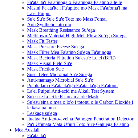
Fa'ata'ita'i Fa'atinoga o Fa'atinoga Fa'atino a le Ie
Masini Fa'ata'ita'i Fa'apitoa mo Mask Fa'afoma'i ma
La'ei Puipui
Su'e Su'e Su'e Su'e Toto mo Mass Fomai
Anti Synthetic toto ulu
Mask Breathing Resistance Suʻega
Metblown Material High Melt Flow Suʻega Suʻega
Mask Fit Tester
Mask Pressure Eseese Su'ega
Mask Filter Mea Fa'atino Su'ega Fa'atinoga
Mask Bacteria Filtration Su'esu'e Lelei (BFE)
Mask Visual Field Su'e
Mask Friction Su'e
Susū Tetee Microbial Su'e Su'ega
Anti-mamago Microbial Su'e Su'e
Polokalama Fa'ata'ita'iga Fa'ata'ita'iga Fa'atonu
La'ei Puipui Anti-acid ma Alkali Test System
Su'esu'e Lelei le Fa'amama ole Mask
Su'esu'eina o mea o lo'o i totonu o le Carbon Dioxide i
le kasa ua uma
Leakage su'ega
Ituaiga Anti-toto-aveina Pathogen Penetration Detector
Pa'i Ufimata Mata Ufiufi Toto Su'e Galuega Fa'atino
Mea Ausilali
Fa'ata'ita'i