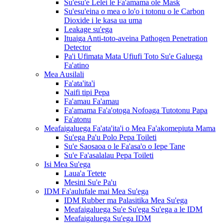
Su'esu'e Lelei le Fa'amama ole Mask
Su'esu'eina o mea o lo'o i totonu o le Carbon
Dioxide i le kasa ua uma
Leakage su'ega
Ituaiga Anti-toto-aveina Pathogen Penetration
Detector
Pa'i Ufimata Mata Ufiufi Toto Su'e Galuega
Fa'atino
Mea Ausilali
Fa'ata'ita'i
Naifi tipi Pepa
Fa'amau Fa'amau
Fa'amama Fa'a'otoga Nofoaga Tutotonu Papa
Fa'atonu
Meafaigaluega Fa'ata'ita'i o Mea Fa'akomepiuta Mama
Su'ega Pa'u Polo Pepa Toileti
Su'e Saosaoa o le Fa'asa'o o Iepe Tane
Su'e Fa'asalalau Pepa Toileti
Isi Mea Su'ega
Laua'a Tetete
Mesini Su'e Pa'u
IDM Fa'aulufale mai Mea Su'ega
IDM Rubber ma Palasitika Mea Su'ega
Meafaigaluega Su'e Su'ega Su'ega a le IDM
Meafaigaluega Su'ega IDM