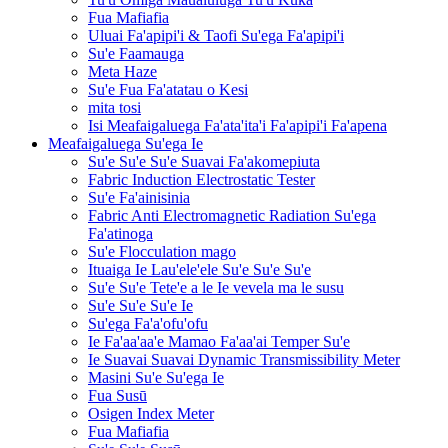
Fua Mafiafia
Uluai Fa'apipi'i & Taofi Su'ega Fa'apipi'i
Su'e Faamauga
Meta Haze
Su'e Fua Fa'atatau o Kesi
mita tosi
Isi Meafaigaluega Fa'ata'ita'i Fa'apipi'i Fa'apena
Meafaigaluega Su'ega Ie
Su'e Su'e Su'e Suavai Fa'akomepiuta
Fabric Induction Electrostatic Tester
Su'e Fa'ainisinia
Fabric Anti Electromagnetic Radiation Su'ega
Fa'atinoga
Su'e Flocculation mago
Ituaiga Ie Lau'ele'ele Su'e Su'e Su'e
Su'e Su'e Tete'e a le Ie vevela ma le susu
Su'e Su'e Su'e Ie
Su'ega Fa'a'ofu'ofu
Ie Fa'aa'aa'e Mamao Fa'aa'ai Temper Su'e
Ie Suavai Suavai Dynamic Transmissibility Meter
Masini Su'e Su'ega Ie
Fua Susū
Osigen Index Meter
Fua Mafiafia