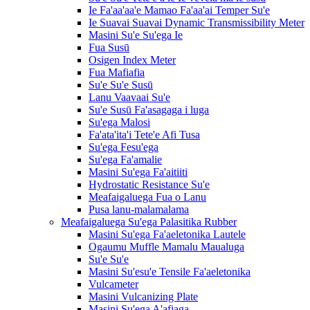
Ie Fa'aa'aa'e Mamao Fa'aa'ai Temper Su'e
Ie Suavai Suavai Dynamic Transmissibility Meter
Masini Su'e Su'ega Ie
Fua Susū
Osigen Index Meter
Fua Mafiafia
Su'e Su'e Susū
Lanu Vaavaai Su'e
Su'e Susū Fa'asagaga i luga
Su'ega Malosi
Fa'ata'ita'i Tete'e Afi Tusa
Su'ega Fesu'ega
Su'ega Fa'amalie
Masini Su'ega Fa'aitiiti
Hydrostatic Resistance Su'e
Meafaigaluega Fua o Lanu
Pusa lanu-malamalama
Meafaigaluega Su'ega Palasitika Rubber
Masini Su'ega Fa'aeletonika Lautele
Ogaumu Muffle Mamalu Maualuga
Su'e Su'e
Masini Su'esu'e Tensile Fa'aeletonika
Vulcameter
Masini Vulcanizing Plate
Masini Su'ega A'afiaga