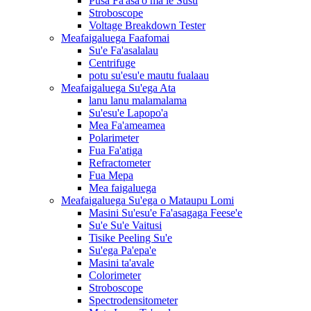
Pusa Fa'asa'o ma le Susū
Stroboscope
Voltage Breakdown Tester
Meafaigaluega Faafomai
Su'e Fa'asalalau
Centrifuge
potu su'esu'e mautu fualaau
Meafaigaluega Su'ega Ata
lanu lanu malamalama
Su'esu'e Lapopo'a
Mea Fa'ameamea
Polarimeter
Fua Fa'atiga
Refractometer
Fua Mepa
Mea faigaluega
Meafaigaluega Su'ega o Mataupu Lomi
Masini Su'esu'e Fa'asagaga Feese'e
Su'e Su'e Vaitusi
Tisike Peeling Su'e
Su'ega Pa'epa'e
Masini ta'avale
Colorimeter
Stroboscope
Spectrodensitometer