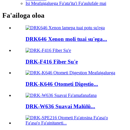
Isi Meafaigaluega Fa'ata'ita'i Fa'aulufale mai
Fa'ailoga oloa
DRK646 Xenon moli tuai su'ega...
DRK-F416 Fiber Su'e
DRK-K646 Otometi Digestio...
DRK-W636 Suavai Malūlū...