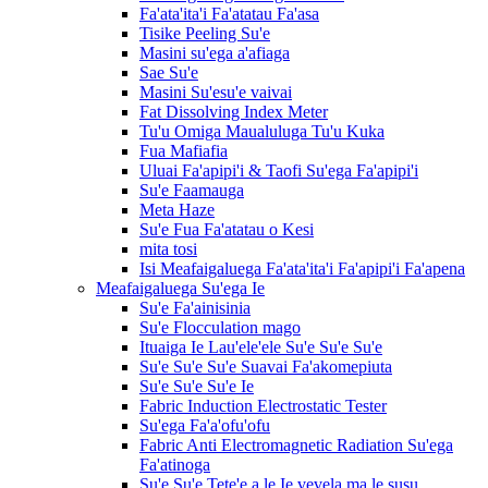
Fa'ata'ita'i Fa'atatau Fa'asa
Tisike Peeling Su'e
Masini su'ega a'afiaga
Sae Su'e
Masini Su'esu'e vaivai
Fat Dissolving Index Meter
Tu'u Omiga Maualuluga Tu'u Kuka
Fua Mafiafia
Uluai Fa'apipi'i & Taofi Su'ega Fa'apipi'i
Su'e Faamauga
Meta Haze
Su'e Fua Fa'atatau o Kesi
mita tosi
Isi Meafaigaluega Fa'ata'ita'i Fa'apipi'i Fa'apena
Meafaigaluega Su'ega Ie
Su'e Fa'ainisinia
Su'e Flocculation mago
Ituaiga Ie Lau'ele'ele Su'e Su'e Su'e
Su'e Su'e Su'e Suavai Fa'akomepiuta
Su'e Su'e Su'e Ie
Fabric Induction Electrostatic Tester
Su'ega Fa'a'ofu'ofu
Fabric Anti Electromagnetic Radiation Su'ega
Fa'atinoga
Su'e Su'e Tete'e a le Ie vevela ma le susu