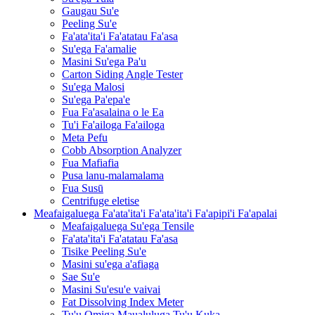
Gaugau Su'e
Peeling Su'e
Fa'ata'ita'i Fa'atatau Fa'asa
Su'ega Fa'amalie
Masini Su'ega Pa'u
Carton Siding Angle Tester
Su'ega Malosi
Su'ega Pa'epa'e
Fua Fa'asalaina o le Ea
Tu'i Fa'ailoga Fa'ailoga
Meta Pefu
Cobb Absorption Analyzer
Fua Mafiafia
Pusa lanu-malamalama
Fua Susū
Centrifuge eletise
Meafaigaluega Fa'ata'ita'i Fa'ata'ita'i Fa'apipi'i Fa'apalai
Meafaigaluega Su'ega Tensile
Fa'ata'ita'i Fa'atatau Fa'asa
Tisike Peeling Su'e
Masini su'ega a'afiaga
Sae Su'e
Masini Su'esu'e vaivai
Fat Dissolving Index Meter
Tu'u Omiga Maualuluga Tu'u Kuka