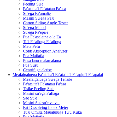
Peeling Su'e
Fa'ata'ita'i Fa'atatau Fa'asa
Su'ega Fa'amalie
Masini Su'ega Pa'u
Carton Siding Angle Tester
Su'ega Malosi
Su'ega Pa'epa'e
Fua Fa'asalaina o le Ea
Tu'i Fa'ailoga Fa'ailoga
Meta Pefu
Cobb Absorption Analyzer
Fua Mafiafia
Pusa lanu-malamalama
Fua Susū
Centrifuge eletise
Meafaigaluega Fa'ata'ita'i Fa'ata'ita'i Fa'apipi'i Fa'apalai
Meafaigaluega Su'ega Tensile
Fa'ata'ita'i Fa'atatau Fa'asa
Tisike Peeling Su'e
Masini su'ega a'afiaga
Sae Su'e
Masini Su'esu'e vaivai
Fat Dissolving Index Meter
Tu'u Omiga Maualuluga Tu'u Kuka
Fua Mafiafia