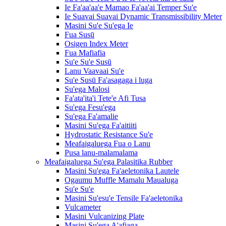
Ie Fa'aa'aa'e Mamao Fa'aa'ai Temper Su'e
Ie Suavai Suavai Dynamic Transmissibility Meter
Masini Su'e Su'ega Ie
Fua Susū
Osigen Index Meter
Fua Mafiafia
Su'e Su'e Susū
Lanu Vaavaai Su'e
Su'e Susū Fa'asagaga i luga
Su'ega Malosi
Fa'ata'ita'i Tete'e Afi Tusa
Su'ega Fesu'ega
Su'ega Fa'amalie
Masini Su'ega Fa'aitiiti
Hydrostatic Resistance Su'e
Meafaigaluega Fua o Lanu
Pusa lanu-malamalama
Meafaigaluega Su'ega Palasitika Rubber
Masini Su'ega Fa'aeletonika Lautele
Ogaumu Muffle Mamalu Maualuga
Su'e Su'e
Masini Su'esu'e Tensile Fa'aeletonika
Vulcameter
Masini Vulcanizing Plate
Masini Su'ega A'afiaga