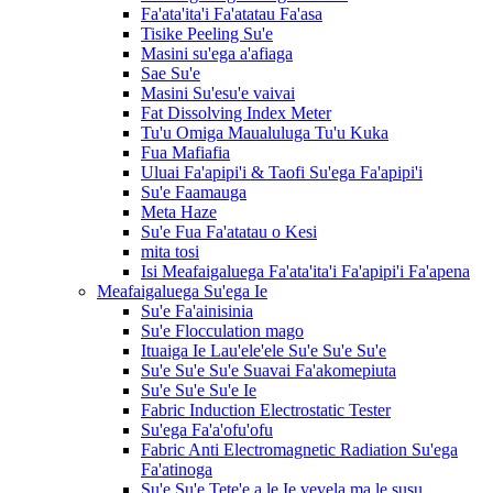
Fa'ata'ita'i Fa'atatau Fa'asa
Tisike Peeling Su'e
Masini su'ega a'afiaga
Sae Su'e
Masini Su'esu'e vaivai
Fat Dissolving Index Meter
Tu'u Omiga Maualuluga Tu'u Kuka
Fua Mafiafia
Uluai Fa'apipi'i & Taofi Su'ega Fa'apipi'i
Su'e Faamauga
Meta Haze
Su'e Fua Fa'atatau o Kesi
mita tosi
Isi Meafaigaluega Fa'ata'ita'i Fa'apipi'i Fa'apena
Meafaigaluega Su'ega Ie
Su'e Fa'ainisinia
Su'e Flocculation mago
Ituaiga Ie Lau'ele'ele Su'e Su'e Su'e
Su'e Su'e Su'e Suavai Fa'akomepiuta
Su'e Su'e Su'e Ie
Fabric Induction Electrostatic Tester
Su'ega Fa'a'ofu'ofu
Fabric Anti Electromagnetic Radiation Su'ega
Fa'atinoga
Su'e Su'e Tete'e a le Ie vevela ma le susu