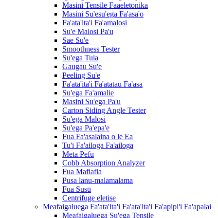
Masini Tensile Faaeletonika
Masini Su'esu'ega Fa'asa'o
Fa'ata'ita'i Fa'amalosi
Su'e Malosi Pa'u
Sae Su'e
Smoothness Tester
Su'ega Tuia
Gaugau Su'e
Peeling Su'e
Fa'ata'ita'i Fa'atatau Fa'asa
Su'ega Fa'amalie
Masini Su'ega Pa'u
Carton Siding Angle Tester
Su'ega Malosi
Su'ega Pa'epa'e
Fua Fa'asalaina o le Ea
Tu'i Fa'ailoga Fa'ailoga
Meta Pefu
Cobb Absorption Analyzer
Fua Mafiafia
Pusa lanu-malamalama
Fua Susū
Centrifuge eletise
Meafaigaluega Fa'ata'ita'i Fa'ata'ita'i Fa'apipi'i Fa'apalai
Meafaigaluega Su'ega Tensile