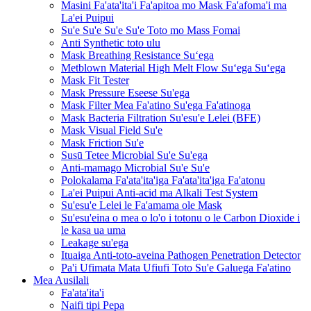
Masini Fa'ata'ita'i Fa'apitoa mo Mask Fa'afoma'i ma
La'ei Puipui
Su'e Su'e Su'e Su'e Toto mo Mass Fomai
Anti Synthetic toto ulu
Mask Breathing Resistance Suʻega
Metblown Material High Melt Flow Suʻega Suʻega
Mask Fit Tester
Mask Pressure Eseese Su'ega
Mask Filter Mea Fa'atino Su'ega Fa'atinoga
Mask Bacteria Filtration Su'esu'e Lelei (BFE)
Mask Visual Field Su'e
Mask Friction Su'e
Susū Tetee Microbial Su'e Su'ega
Anti-mamago Microbial Su'e Su'e
Polokalama Fa'ata'ita'iga Fa'ata'ita'iga Fa'atonu
La'ei Puipui Anti-acid ma Alkali Test System
Su'esu'e Lelei le Fa'amama ole Mask
Su'esu'eina o mea o lo'o i totonu o le Carbon Dioxide i
le kasa ua uma
Leakage su'ega
Ituaiga Anti-toto-aveina Pathogen Penetration Detector
Pa'i Ufimata Mata Ufiufi Toto Su'e Galuega Fa'atino
Mea Ausilali
Fa'ata'ita'i
Naifi tipi Pepa