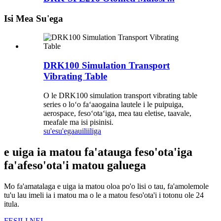
Isi Mea Su'ega
DRK100 Simulation Transport
Vibrating Table
O le DRK100 simulation transport vibrating table
series o loʻo faʻaaogaina lautele i le puipuiga,
aerospace, fesoʻotaʻiga, mea tau eletise, taavale,
meafale ma isi pisinisi.
su'esu'ega
auiliiliga
e uiga ia matou fa'atauga feso'ota'iga
fa'afeso'ota'i matou galuega
Mo fa'amatalaga e uiga ia matou oloa po'o lisi o tau, fa'amolemole
tu'u lau imeli ia i matou ma o le a matou feso'ota'i i totonu ole 24
itula.
FESILI NEI