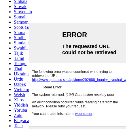
Sinhala
Slovak
Slovenian
Somali
Samoan
Scots Gaelic
Shona
Sindhi
Sundanese
Swahili
Tajik
Tamil
Telugu
Thai
Ukrainian
Urdu
Uzbek
Vietnamese
Welsh
Xhosa
Yiddish
Yoruba
Zulu
Kinyarwanda
Tatar