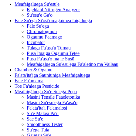
Meafaigaluega Su'esu'e
Kjeldahl Nitrogen Analyzer
Su'esu'e Ga'o
Fale Su'ega Si'osi'omaga/mea faigaluega
Fale Su'ega
Chromatograph
Ogaumu Faamago
Incubator
Tulaga Fa'asa'u Tumau
Pusa Ituaiga Ogaumu Tetee
Pusa Fa'asa'o ma le Susū
Meafaigaluega Su'esu'ega Fa'aletino ma Vailaau
Chamber & Ogamu
Fa'ata'ita'iga Sauniuniga Meafaigaluega
Fale Fa'amama
Toe Fa'aleaga Pesticide
Meafaigāluega Su'e Su'ega Pepa
Masini Tensile Faaeletonika
Masini Su'esu'ega Fa'asa'o
Fa'ata'ita'i Fa'amalosi
Su'e Malosi Pa'u
Sae Su'e
Smoothness Tester
Su'ega Tuia
Gaugau Su'e