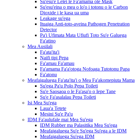
Su'esu'e Lelei le Fa'amama ole Mask
Su'esu'eina o mea o lo'o i totonu o le Carbon
Dioxide i le kasa ua uma
Leakage su'ega
Ituaiga Anti-toto-aveina Pathogen Penetration
Detector
Pa'i Ufimata Mata Ufiufi Toto Su'e Galuega
Fa'atino
Mea Ausilali
Fa'ata'ita'i
Naifi tipi Pepa
Fa'amau Fa'amau
Fa'amama Fa'a'otoga Nofoaga Tutotonu Papa
Fa'atonu
Meafaigaluega Fa'ata'ita'i o Mea Fa'akomepiuta Mama
Su'ega Pa'u Polo Pepa Toileti
Su'e Saosaoa o le Fa'asa'o o Iepe Tane
Su'e Fa'asalalau Pepa Toileti
Isi Mea Su'ega
Laua'a Tetete
Mesini Su'e Pa'u
IDM Fa'aulufale mai Mea Su'ega
IDM Rubber ma Palasitika Mea Su'ega
Meafaigaluega Su'e Su'ega Su'ega a le IDM
Meafaigaluega Su'ega IDM