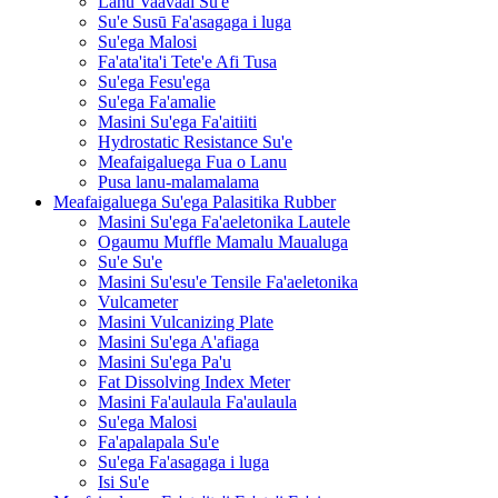
Lanu Vaavaai Su'e
Su'e Susū Fa'asagaga i luga
Su'ega Malosi
Fa'ata'ita'i Tete'e Afi Tusa
Su'ega Fesu'ega
Su'ega Fa'amalie
Masini Su'ega Fa'aitiiti
Hydrostatic Resistance Su'e
Meafaigaluega Fua o Lanu
Pusa lanu-malamalama
Meafaigaluega Su'ega Palasitika Rubber
Masini Su'ega Fa'aeletonika Lautele
Ogaumu Muffle Mamalu Maualuga
Su'e Su'e
Masini Su'esu'e Tensile Fa'aeletonika
Vulcameter
Masini Vulcanizing Plate
Masini Su'ega A'afiaga
Masini Su'ega Pa'u
Fat Dissolving Index Meter
Masini Fa'aulaula Fa'aulaula
Su'ega Malosi
Fa'apalapala Su'e
Su'ega Fa'asagaga i luga
Isi Su'e