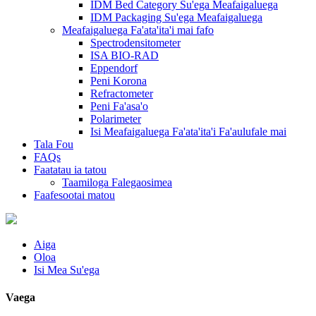
IDM Bed Category Su'ega Meafaigaluega
IDM Packaging Su'ega Meafaigaluega
Meafaigaluega Fa'ata'ita'i mai fafo
Spectrodensitometer
ISA BIO-RAD
Eppendorf
Peni Korona
Refractometer
Peni Fa'asa'o
Polarimeter
Isi Meafaigaluega Fa'ata'ita'i Fa'aulufale mai
Tala Fou
FAQs
Faatatau ia tatou
Taamiloga Falegaosimea
Faafesootai matou
Aiga
Oloa
Isi Mea Su'ega
Vaega