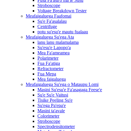
Pusa Fa'asa'o ma le Susū
Stroboscope
Voltage Breakdown Tester
Meafaigaluega Faafomai
Su'e Fa'asalalau
Centrifuge
potu su'esu'e mautu fualaau
Meafaigaluega Su'ega Ata
lanu lanu malamalama
Su'esu'e Lapopo'a
Mea Fa'ameamea
Polarimeter
Fua Fa'atiga
Refractometer
Fua Mepa
Mea faigaluega
Meafaigaluega Su'ega o Mataupu Lomi
Masini Su'esu'e Fa'asagaga Feese'e
Su'e Su'e Vaitusi
Tisike Peeling Su'e
Su'ega Pa'epa'e
Masini ta'avale
Colorimeter
Stroboscope
Spectrodensitometer