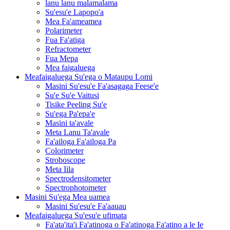
lanu lanu malamalama
Su'esu'e Lapopo'a
Mea Fa'ameamea
Polarimeter
Fua Fa'atiga
Refractometer
Fua Mepa
Mea faigaluega
Meafaigaluega Su'ega o Mataupu Lomi
Masini Su'esu'e Fa'asagaga Feese'e
Su'e Su'e Vaitusi
Tisike Peeling Su'e
Su'ega Pa'epa'e
Masini ta'avale
Meta Lanu Ta'avale
Fa'ailoga Fa'ailoga Pa
Colorimeter
Stroboscope
Meta Iila
Spectrodensitometer
Spectrophotometer
Masini Su'ega Mea uamea
Masini Su'esu'e Fa'aauau
Meafaigaluega Su'esu'e ufimata
Fa'ata'ita'i Fa'atinoga o Fa'atinoga Fa'atino a le Ie