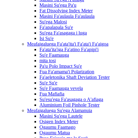
Masini Su'ega Pa'u
Fat Dissolving Index Meter
Masini Fa'aulaula Fa'aulaula
Su'ega Malosi
Fa'apalapala Su'e
Su'ega Fa'asagaga i luga
Isi Su'e
Meafaigaluega Fa'ata'ita'i Fa'ata'i Fa'aigoa
Fa'ata'ita'iga Fa'atino Fa'apipi'i
Su'e Faamauga
mita tosi
Pa'u Polo Impact Su'e
Fua Fa'amama'i Polarization
Fa'aeletonika Shaft Deviation Tester
Su'e Su'e
Su'e Faamauga vevela
Fua Mafiafia
Su'esu'ega Fa'asagaga o A'afiaga
Aluminium Foil Pinhole Tester
Meafaigaluega Su'ega Alamanuia
Masini Su'ega Lautele
Osigen Index Meter
Ogaumu Faamago
Ogaumu Matua