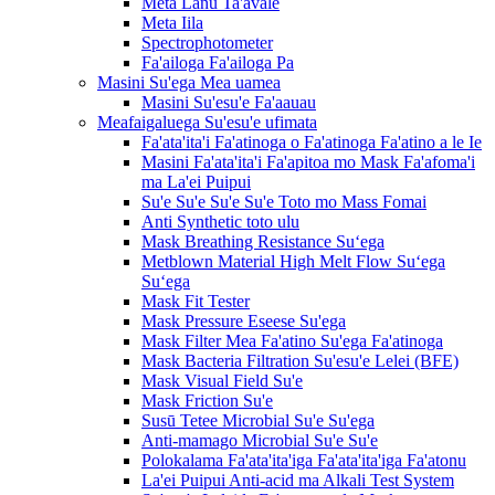
Meta Lanu Ta'avale
Meta Iila
Spectrophotometer
Fa'ailoga Fa'ailoga Pa
Masini Su'ega Mea uamea
Masini Su'esu'e Fa'aauau
Meafaigaluega Su'esu'e ufimata
Fa'ata'ita'i Fa'atinoga o Fa'atinoga Fa'atino a le Ie
Masini Fa'ata'ita'i Fa'apitoa mo Mask Fa'afoma'i
ma La'ei Puipui
Su'e Su'e Su'e Su'e Toto mo Mass Fomai
Anti Synthetic toto ulu
Mask Breathing Resistance Suʻega
Metblown Material High Melt Flow Suʻega
Suʻega
Mask Fit Tester
Mask Pressure Eseese Su'ega
Mask Filter Mea Fa'atino Su'ega Fa'atinoga
Mask Bacteria Filtration Su'esu'e Lelei (BFE)
Mask Visual Field Su'e
Mask Friction Su'e
Susū Tetee Microbial Su'e Su'ega
Anti-mamago Microbial Su'e Su'e
Polokalama Fa'ata'ita'iga Fa'ata'ita'iga Fa'atonu
La'ei Puipui Anti-acid ma Alkali Test System