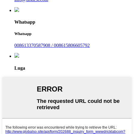
Whatsapp
Whatsapp
008613370587908 / 008615806605792
Luga