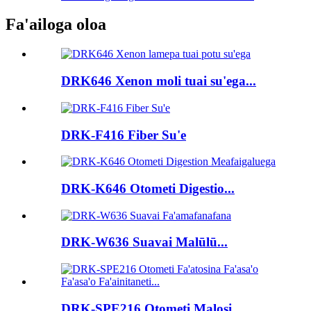
Fa'ailoga oloa
DRK646 Xenon moli tuai su'ega...
DRK-F416 Fiber Su'e
DRK-K646 Otometi Digestio...
DRK-W636 Suavai Malūlū...
DRK-SPE216 Otometi Malosi ...