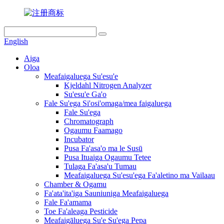
English
Aiga
Oloa
Meafaigaluega Su'esu'e
Kjeldahl Nitrogen Analyzer
Su'esu'e Ga'o
Fale Su'ega Si'osi'omaga/mea faigaluega
Fale Su'ega
Chromatograph
Ogaumu Faamago
Incubator
Pusa Fa'asa'o ma le Susū
Pusa Ituaiga Ogaumu Tetee
Tulaga Fa'asa'u Tumau
Meafaigaluega Su'esu'ega Fa'aletino ma Vailaau
Chamber & Ogamu
Fa'ata'ita'iga Sauniuniga Meafaigaluega
Fale Fa'amama
Toe Fa'aleaga Pesticide
Meafaigāluega Su'e Su'ega Pepa