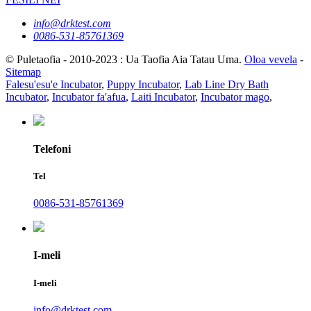
info@drktest.com
0086-531-85761369
© Puletaofia - 2010-2023 : Ua Taofia Aia Tatau Uma.
Oloa vevela
-
Sitemap
Falesu'esu'e Incubator
,
Puppy Incubator
,
Lab Line Dry Bath
Incubator
,
Incubator fa'afua
,
Laiti Incubator
,
Incubator mago
,
Telefoni
Tel
0086-531-85761369
I-meli
I-meli
info@drktest.com