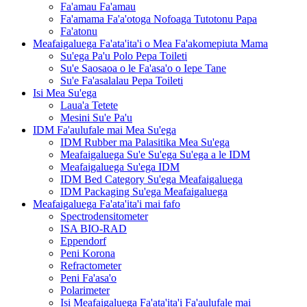
Fa'amau Fa'amau
Fa'amama Fa'a'otoga Nofoaga Tutotonu Papa
Fa'atonu
Meafaigaluega Fa'ata'ita'i o Mea Fa'akomepiuta Mama
Su'ega Pa'u Polo Pepa Toileti
Su'e Saosaoa o le Fa'asa'o o Iepe Tane
Su'e Fa'asalalau Pepa Toileti
Isi Mea Su'ega
Laua'a Tetete
Mesini Su'e Pa'u
IDM Fa'aulufale mai Mea Su'ega
IDM Rubber ma Palasitika Mea Su'ega
Meafaigaluega Su'e Su'ega Su'ega a le IDM
Meafaigaluega Su'ega IDM
IDM Bed Category Su'ega Meafaigaluega
IDM Packaging Su'ega Meafaigaluega
Meafaigaluega Fa'ata'ita'i mai fafo
Spectrodensitometer
ISA BIO-RAD
Eppendorf
Peni Korona
Refractometer
Peni Fa'asa'o
Polarimeter
Isi Meafaigaluega Fa'ata'ita'i Fa'aulufale mai