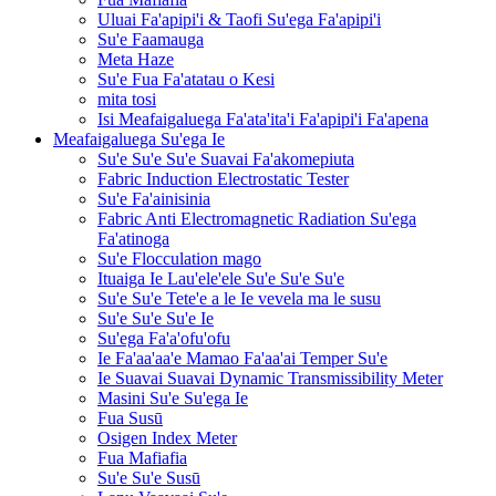
Uluai Fa'apipi'i & Taofi Su'ega Fa'apipi'i
Su'e Faamauga
Meta Haze
Su'e Fua Fa'atatau o Kesi
mita tosi
Isi Meafaigaluega Fa'ata'ita'i Fa'apipi'i Fa'apena
Meafaigaluega Su'ega Ie
Su'e Su'e Su'e Suavai Fa'akomepiuta
Fabric Induction Electrostatic Tester
Su'e Fa'ainisinia
Fabric Anti Electromagnetic Radiation Su'ega
Fa'atinoga
Su'e Flocculation mago
Ituaiga Ie Lau'ele'ele Su'e Su'e Su'e
Su'e Su'e Tete'e a le Ie vevela ma le susu
Su'e Su'e Su'e Ie
Su'ega Fa'a'ofu'ofu
Ie Fa'aa'aa'e Mamao Fa'aa'ai Temper Su'e
Ie Suavai Suavai Dynamic Transmissibility Meter
Masini Su'e Su'ega Ie
Fua Susū
Osigen Index Meter
Fua Mafiafia
Su'e Su'e Susū