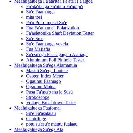
Meafaigaluega Fa'ata'ita'i Fa'ata'i Fa'aigoa
Fa'ata'ita'iga Fa'atino Fa'apipi'i
Su'e Faamauga
mita tosi
Pa'u Polo Impact Su'e
Fua Fa'amama'i Polarization
Fa'aeletonika Shaft Deviation Tester
Su'e Su'e
Su'e Faamauga vevela
Fua Mafiafia
Su'esu'ega Fa'asagaga o A'afiaga
Aluminium Foil Pinhole Tester
Meafaigaluega Su'ega Alamanuia
Masini Su'ega Lautele
Osigen Index Meter
Ogaumu Faamago
Ogaumu Matua
Pusa Fa'asa'o ma le Susū
Stroboscope
Voltage Breakdown Tester
Meafaigaluega Faafomai
Su'e Fa'asalalau
Centrifuge
potu su'esu'e mautu fualaau
Meafaigaluega Su'ega Ata