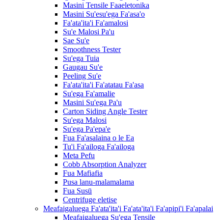
Masini Tensile Faaeletonika
Masini Su'esu'ega Fa'asa'o
Fa'ata'ita'i Fa'amalosi
Su'e Malosi Pa'u
Sae Su'e
Smoothness Tester
Su'ega Tuia
Gaugau Su'e
Peeling Su'e
Fa'ata'ita'i Fa'atatau Fa'asa
Su'ega Fa'amalie
Masini Su'ega Pa'u
Carton Siding Angle Tester
Su'ega Malosi
Su'ega Pa'epa'e
Fua Fa'asalaina o le Ea
Tu'i Fa'ailoga Fa'ailoga
Meta Pefu
Cobb Absorption Analyzer
Fua Mafiafia
Pusa lanu-malamalama
Fua Susū
Centrifuge eletise
Meafaigaluega Fa'ata'ita'i Fa'ata'ita'i Fa'apipi'i Fa'apalai
Meafaigaluega Su'ega Tensile