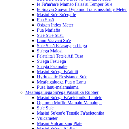
Ie Fa'aa'aa'e Mamao Fa'aa'ai Temper Su'e
Ie Suavai Suavai Dynamic Transmissibility Meter
Masini Su'e Su'ega Ie
Fua Susū
Osigen Index Meter
Fua Mafiafia
Su'e Su'e Susū
Lanu Vaavaai Su'e
Su'e Susū Fa'asagaga i luga
Su'ega Malosi
Fa'ata'ita'i Tete'e Afi Tusa
Su'ega Fesu'ega
Su'ega Fa'amalie
Masini Su'ega Fa'aitiiti
Hydrostatic Resistance Su'e
Meafaigaluega Fua o Lanu
Pusa lanu-malamalama
Meafaigaluega Su'ega Palasitika Rubber
Masini Su'ega Fa'aeletonika Lautele
Ogaumu Muffle Mamalu Maualuga
Su'e Su'e
Masini Su'esu'e Tensile Fa'aeletonika
Vulcameter
Masini Vulcanizing Plate
Masini Su'ega A'afiaga