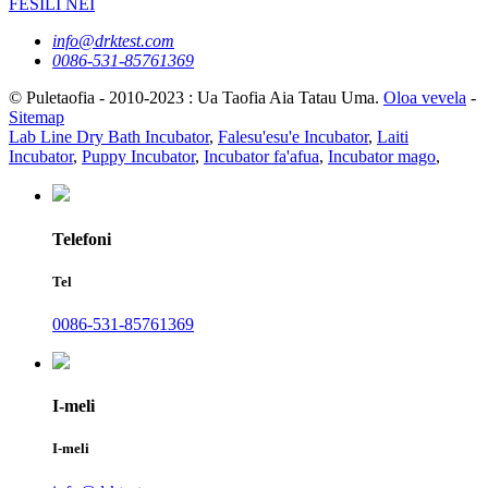
FESILI NEI
info@drktest.com
0086-531-85761369
© Puletaofia - 2010-2023 : Ua Taofia Aia Tatau Uma.
Oloa vevela
-
Sitemap
Lab Line Dry Bath Incubator
,
Falesu'esu'e Incubator
,
Laiti
Incubator
,
Puppy Incubator
,
Incubator fa'afua
,
Incubator mago
,
Telefoni
Tel
0086-531-85761369
I-meli
I-meli