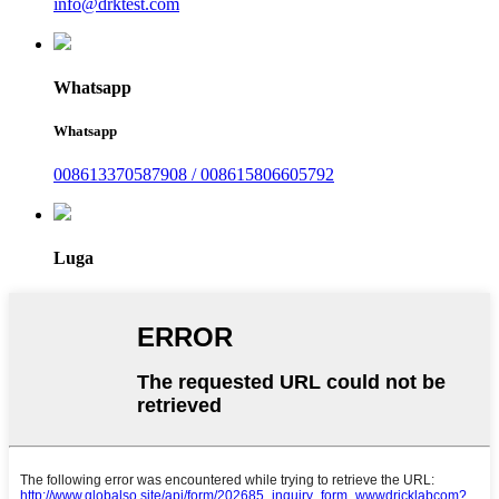
info@drktest.com
Whatsapp
Whatsapp
008613370587908 / 008615806605792
Luga