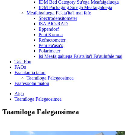
IDM Bed Category Su'ega Meafaigaluega
IDM Packaging Su'ega Meafaigaluega
Meafaigaluega Fa'ata'ita'i mai fafo
Spectrodensitometer
ISA BIO-RAD
Eppendorf
Peni Korona
Refractometer
Peni Fa'asa'o
Polarimeter
Isi Meafaigaluega Fa'ata'ita'i Fa'aulufale mai
Tala Fou
FAQs
Faatatau ia tatou
Taamiloga Falegaosimea
Faafesootai matou
Aiga
Taamiloga Falegaosimea
Taamiloga Falegaosimea