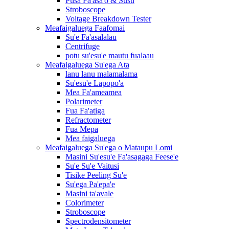
Pusa Fa'asa'o & Susū
Stroboscope
Voltage Breakdown Tester
Meafaigaluega Faafomai
Su'e Fa'asalalau
Centrifuge
potu su'esu'e mautu fualaau
Meafaigaluega Su'ega Ata
lanu lanu malamalama
Su'esu'e Lapopo'a
Mea Fa'ameamea
Polarimeter
Fua Fa'atiga
Refractometer
Fua Mepa
Mea faigaluega
Meafaigaluega Su'ega o Mataupu Lomi
Masini Su'esu'e Fa'asagaga Feese'e
Su'e Su'e Vaitusi
Tisike Peeling Su'e
Su'ega Pa'epa'e
Masini ta'avale
Colorimeter
Stroboscope
Spectrodensitometer