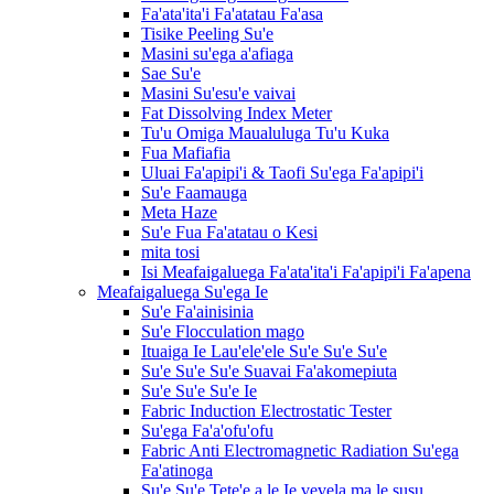
Fa'ata'ita'i Fa'atatau Fa'asa
Tisike Peeling Su'e
Masini su'ega a'afiaga
Sae Su'e
Masini Su'esu'e vaivai
Fat Dissolving Index Meter
Tu'u Omiga Maualuluga Tu'u Kuka
Fua Mafiafia
Uluai Fa'apipi'i & Taofi Su'ega Fa'apipi'i
Su'e Faamauga
Meta Haze
Su'e Fua Fa'atatau o Kesi
mita tosi
Isi Meafaigaluega Fa'ata'ita'i Fa'apipi'i Fa'apena
Meafaigaluega Su'ega Ie
Su'e Fa'ainisinia
Su'e Flocculation mago
Ituaiga Ie Lau'ele'ele Su'e Su'e Su'e
Su'e Su'e Su'e Suavai Fa'akomepiuta
Su'e Su'e Su'e Ie
Fabric Induction Electrostatic Tester
Su'ega Fa'a'ofu'ofu
Fabric Anti Electromagnetic Radiation Su'ega
Fa'atinoga
Su'e Su'e Tete'e a le Ie vevela ma le susu