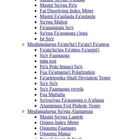
Masini Su'ega Pa'u
Fat Dissolving Index Meter
Masini Fa'aulaula Fa'aulaula
Su'ega Malosi
Fa'apalapala Su'e
Su'ega Fa'asagaga i luga
Isi Su'e
Meafaigaluega Fa'ata'ita'i Fa'ata'i Fa'aigoa
Fa'ata'ita'iga Fa'atino Fa'apipi'i
Su'e Faamauga
mita tosi
Pa'u Polo Impact Su'e
Fua Fa'amama'i Polarization
Fa'aeletonika Shaft Deviation Tester
Su'e Su'e
Su'e Faamauga vevela
Fua Mafiafia
Su'esu'ega Fa'asagaga o A'afiaga
Aluminium Foil Pinhole Tester
Meafaigaluega Su'ega Alamanuia
Masini Su'ega Lautele
Osigen Index Meter
Ogaumu Faamago
Ogaumu Matua