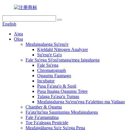
English
Aiga
Oloa
Meafaigaluega Su'esu'e
Kjeldahl Nitrogen Analyzer
Su'esu'e Ga'o
Fale Su'ega Si'osi'omaga/mea faigaluega
Fale Su'ega
Chromatograph
Ogaumu Faamago
Incubator
Pusa Fa'asa'o & Susū
Pusa Ituaiga Ogaumu Tetee
Tulaga Fa'asa'u Tumau
Meafaigaluega Su'esu'ega Fa'aletino ma Vailaau
Chamber & Ogamu
Fa'ata'ita'iga Sauniuniga Meafaigaluega
Fale Fa'amamāina
Toe Fa'aleaga Pesticide
Meafaigāluega Su'e Su'ega Pepa