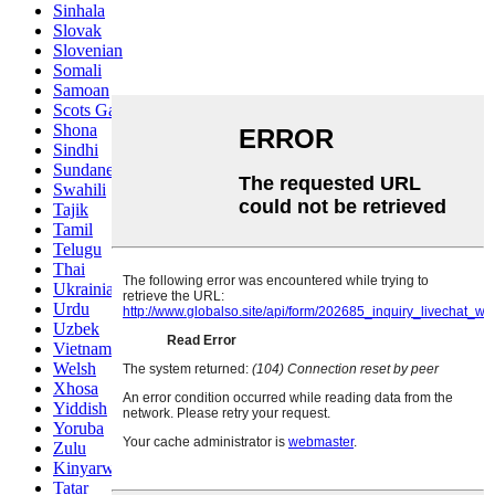
Sinhala
Slovak
Slovenian
Somali
Samoan
Scots Gaelic
Shona
Sindhi
Sundanese
Swahili
Tajik
Tamil
Telugu
Thai
Ukrainian
Urdu
Uzbek
Vietnamese
Welsh
Xhosa
Yiddish
Yoruba
Zulu
Kinyarwanda
Tatar