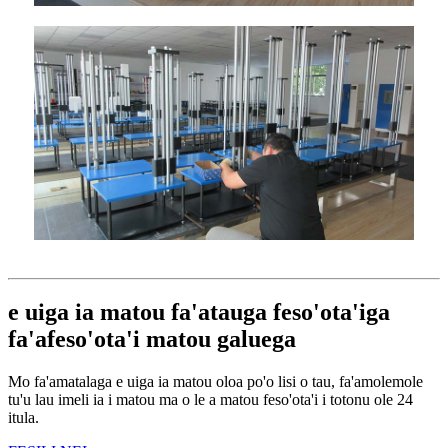
e uiga ia matou fa'atauga feso'ota'iga
fa'afeso'ota'i matou galuega
Mo fa'amatalaga e uiga ia matou oloa po'o lisi o tau, fa'amolemole
tu'u lau imeli ia i matou ma o le a matou feso'ota'i i totonu ole 24
itula.