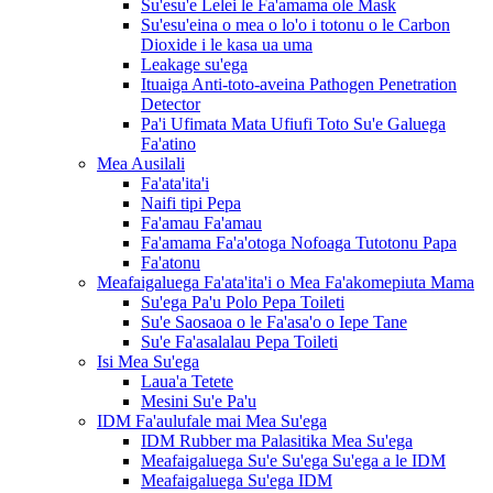
Su'esu'e Lelei le Fa'amama ole Mask
Su'esu'eina o mea o lo'o i totonu o le Carbon
Dioxide i le kasa ua uma
Leakage su'ega
Ituaiga Anti-toto-aveina Pathogen Penetration
Detector
Pa'i Ufimata Mata Ufiufi Toto Su'e Galuega
Fa'atino
Mea Ausilali
Fa'ata'ita'i
Naifi tipi Pepa
Fa'amau Fa'amau
Fa'amama Fa'a'otoga Nofoaga Tutotonu Papa
Fa'atonu
Meafaigaluega Fa'ata'ita'i o Mea Fa'akomepiuta Mama
Su'ega Pa'u Polo Pepa Toileti
Su'e Saosaoa o le Fa'asa'o o Iepe Tane
Su'e Fa'asalalau Pepa Toileti
Isi Mea Su'ega
Laua'a Tetete
Mesini Su'e Pa'u
IDM Fa'aulufale mai Mea Su'ega
IDM Rubber ma Palasitika Mea Su'ega
Meafaigaluega Su'e Su'ega Su'ega a le IDM
Meafaigaluega Su'ega IDM