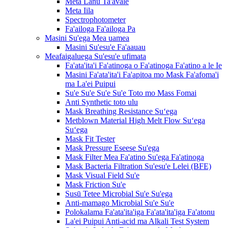
Meta Lanu Ta'avale
Meta Iila
Spectrophotometer
Fa'ailoga Fa'ailoga Pa
Masini Su'ega Mea uamea
Masini Su'esu'e Fa'aauau
Meafaigaluega Su'esu'e ufimata
Fa'ata'ita'i Fa'atinoga o Fa'atinoga Fa'atino a le Ie
Masini Fa'ata'ita'i Fa'apitoa mo Mask Fa'afoma'i
ma La'ei Puipui
Su'e Su'e Su'e Su'e Toto mo Mass Fomai
Anti Synthetic toto ulu
Mask Breathing Resistance Suʻega
Metblown Material High Melt Flow Suʻega
Suʻega
Mask Fit Tester
Mask Pressure Eseese Su'ega
Mask Filter Mea Fa'atino Su'ega Fa'atinoga
Mask Bacteria Filtration Su'esu'e Lelei (BFE)
Mask Visual Field Su'e
Mask Friction Su'e
Susū Tetee Microbial Su'e Su'ega
Anti-mamago Microbial Su'e Su'e
Polokalama Fa'ata'ita'iga Fa'ata'ita'iga Fa'atonu
La'ei Puipui Anti-acid ma Alkali Test System