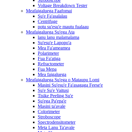
Stroboscope
Voltage Breakdown Tester
Meafaigaluega Faafomai
Su'e Fa'asalalau
Centrifuge
potu su'esu'e mautu fualaau
Meafaigaluega Su'ega Ata
lanu lanu malamalama
Su'esu'e Lapopo'a
Mea Fa'ameamea
Polarimeter
Fua Fa'atiga
Refractometer
Fua Mepa
Mea faigaluega
Meafaigaluega Su'ega o Mataupu Lomi
Masini Su'esu'e Fa'asagaga Feese'e
Su'e Su'e Vaitusi
Tisike Peeling Su'e
Su'ega Pa'epa'e
Masini ta'avale
Colorimeter
Stroboscope
Spectrodensitometer
Meta Lanu Ta'avale