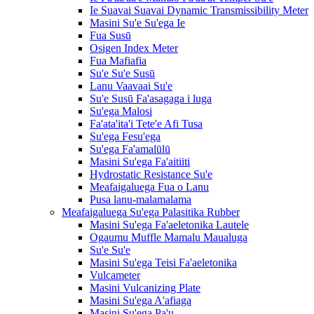
Ie Suavai Suavai Dynamic Transmissibility Meter
Masini Su'e Su'ega Ie
Fua Susū
Osigen Index Meter
Fua Mafiafia
Su'e Su'e Susū
Lanu Vaavaai Su'e
Su'e Susū Fa'asagaga i luga
Su'ega Malosi
Fa'ata'ita'i Tete'e Afi Tusa
Su'ega Fesu'ega
Su'ega Fa'amalūlū
Masini Su'ega Fa'aitiiti
Hydrostatic Resistance Su'e
Meafaigaluega Fua o Lanu
Pusa lanu-malamalama
Meafaigaluega Su'ega Palasitika Rubber
Masini Su'ega Fa'aeletonika Lautele
Ogaumu Muffle Mamalu Maualuga
Su'e Su'e
Masini Su'ega Teisi Fa'aeletonika
Vulcameter
Masini Vulcanizing Plate
Masini Su'ega A'afiaga
Masini Su'ega Pa'u