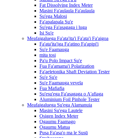
Fat Dissolving Index Meter
Masini Fa'aulaula Fa'aulaula
Su'ega Malosi
Fa'apalapala Su'e
Su'ega Fa'asagaga i luga
Isi Su'e
Meafaigaluega Fa'ata'ita'i Fa'ata'i Fa'aigoa
Fa'ata'ita'iga Fa'atino Fa'apipi'i
Su'e Faamauga
mita tosi
Pa'u Polo Impact Su'e
Fua Fa'amama'i Polarization
Fa'aeletonika Shaft Deviation Tester
Su'e Su'e
Su'e Faamauga vevela
Fua Mafiafia
Su'esu'ega Fa'asagaga o A'afiaga
Aluminium Foil Pinhole Tester
Meafaigaluega Su'ega Alamanuia
Masini Su'ega Lautele
Osigen Index Meter
Ogaumu Faamago
Ogaumu Matua
Pusa Fa'asa'o ma le Susū