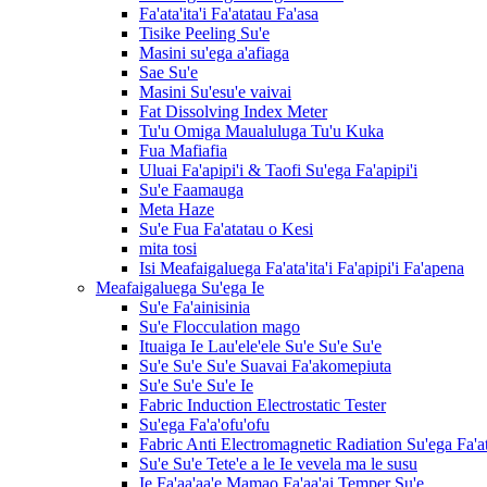
Fa'ata'ita'i Fa'atatau Fa'asa
Tisike Peeling Su'e
Masini su'ega a'afiaga
Sae Su'e
Masini Su'esu'e vaivai
Fat Dissolving Index Meter
Tu'u Omiga Maualuluga Tu'u Kuka
Fua Mafiafia
Uluai Fa'apipi'i & Taofi Su'ega Fa'apipi'i
Su'e Faamauga
Meta Haze
Su'e Fua Fa'atatau o Kesi
mita tosi
Isi Meafaigaluega Fa'ata'ita'i Fa'apipi'i Fa'apena
Meafaigaluega Su'ega Ie
Su'e Fa'ainisinia
Su'e Flocculation mago
Ituaiga Ie Lau'ele'ele Su'e Su'e Su'e
Su'e Su'e Su'e Suavai Fa'akomepiuta
Su'e Su'e Su'e Ie
Fabric Induction Electrostatic Tester
Su'ega Fa'a'ofu'ofu
Fabric Anti Electromagnetic Radiation Su'ega Fa'a
Su'e Su'e Tete'e a le Ie vevela ma le susu
Ie Fa'aa'aa'e Mamao Fa'aa'ai Temper Su'e