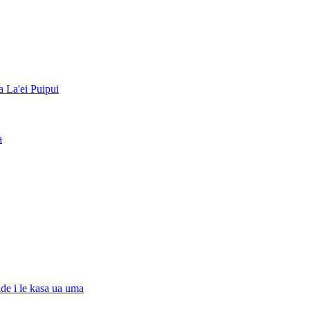
a La'ei Puipui
a
ide i le kasa ua uma