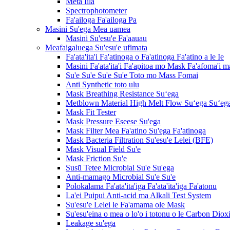
Meta Iila
Spectrophotometer
Fa'ailoga Fa'ailoga Pa
Masini Su'ega Mea uamea
Masini Su'esu'e Fa'aauau
Meafaigaluega Su'esu'e ufimata
Fa'ata'ita'i Fa'atinoga o Fa'atinoga Fa'atino a le Ie
Masini Fa'ata'ita'i Fa'apitoa mo Mask Fa'afoma'i m
Su'e Su'e Su'e Su'e Toto mo Mass Fomai
Anti Synthetic toto ulu
Mask Breathing Resistance Suʻega
Metblown Material High Melt Flow Suʻega Suʻeg
Mask Fit Tester
Mask Pressure Eseese Su'ega
Mask Filter Mea Fa'atino Su'ega Fa'atinoga
Mask Bacteria Filtration Su'esu'e Lelei (BFE)
Mask Visual Field Su'e
Mask Friction Su'e
Susū Tetee Microbial Su'e Su'ega
Anti-mamago Microbial Su'e Su'e
Polokalama Fa'ata'ita'iga Fa'ata'ita'iga Fa'atonu
La'ei Puipui Anti-acid ma Alkali Test System
Su'esu'e Lelei le Fa'amama ole Mask
Su'esu'eina o mea o lo'o i totonu o le Carbon Diox
Leakage su'ega