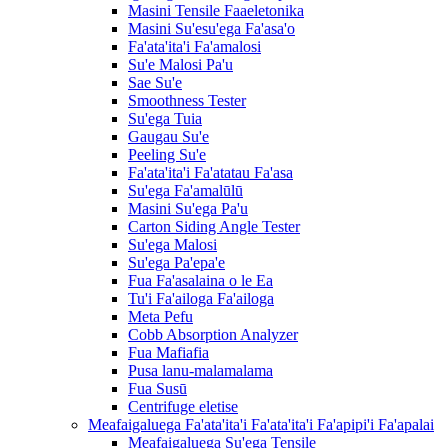
Masini Tensile Faaeletonika
Masini Su'esu'ega Fa'asa'o
Fa'ata'ita'i Fa'amalosi
Su'e Malosi Pa'u
Sae Su'e
Smoothness Tester
Su'ega Tuia
Gaugau Su'e
Peeling Su'e
Fa'ata'ita'i Fa'atatau Fa'asa
Su'ega Fa'amalūlū
Masini Su'ega Pa'u
Carton Siding Angle Tester
Su'ega Malosi
Su'ega Pa'epa'e
Fua Fa'asalaina o le Ea
Tu'i Fa'ailoga Fa'ailoga
Meta Pefu
Cobb Absorption Analyzer
Fua Mafiafia
Pusa lanu-malamalama
Fua Susū
Centrifuge eletise
Meafaigaluega Fa'ata'ita'i Fa'ata'ita'i Fa'apipi'i Fa'apalai
Meafaigaluega Su'ega Tensile