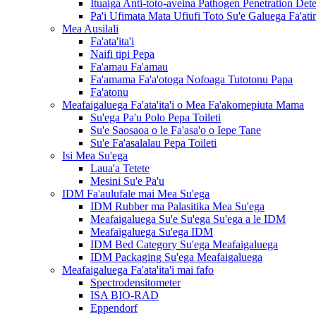
Ituaiga Anti-toto-aveina Pathogen Penetration Dete
Pa'i Ufimata Mata Ufiufi Toto Su'e Galuega Fa'ati
Mea Ausilali
Fa'ata'ita'i
Naifi tipi Pepa
Fa'amau Fa'amau
Fa'amama Fa'a'otoga Nofoaga Tutotonu Papa
Fa'atonu
Meafaigaluega Fa'ata'ita'i o Mea Fa'akomepiuta Mama
Su'ega Pa'u Polo Pepa Toileti
Su'e Saosaoa o le Fa'asa'o o Iepe Tane
Su'e Fa'asalalau Pepa Toileti
Isi Mea Su'ega
Laua'a Tetete
Mesini Su'e Pa'u
IDM Fa'aulufale mai Mea Su'ega
IDM Rubber ma Palasitika Mea Su'ega
Meafaigaluega Su'e Su'ega Su'ega a le IDM
Meafaigaluega Su'ega IDM
IDM Bed Category Su'ega Meafaigaluega
IDM Packaging Su'ega Meafaigaluega
Meafaigaluega Fa'ata'ita'i mai fafo
Spectrodensitometer
ISA BIO-RAD
Eppendorf