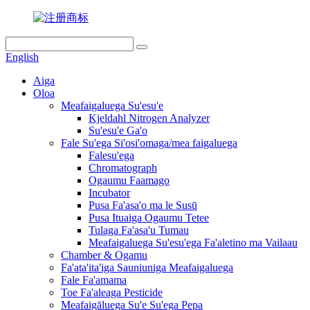
English
Aiga
Oloa
Meafaigaluega Su'esu'e
Kjeldahl Nitrogen Analyzer
Su'esu'e Ga'o
Fale Su'ega Si'osi'omaga/mea faigaluega
Falesu'ega
Chromatograph
Ogaumu Faamago
Incubator
Pusa Fa'asa'o ma le Susū
Pusa Ituaiga Ogaumu Tetee
Tulaga Fa'asa'u Tumau
Meafaigaluega Su'esu'ega Fa'aletino ma Vailaau
Chamber & Ogamu
Fa'ata'ita'iga Sauniuniga Meafaigaluega
Fale Fa'amama
Toe Fa'aleaga Pesticide
Meafaigāluega Su'e Su'ega Pepa